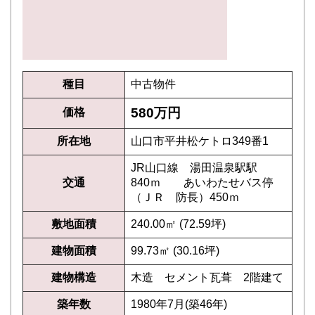
種目
中古物件
580万円
価格
所在地
山口市平井松ケトロ349番1
JR山口線 湯田温泉駅駅
交通
840ｍ あいわたせバス停
（ＪＲ 防長）450ｍ
敷地面積
240.00㎡ (72.59坪)
建物面積
99.73㎡ (30.16坪)
建物構造
木造 セメント瓦葺 2階建て
築年数
1980年7月(築46年)