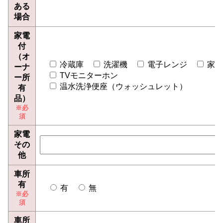
ある
場合
家電
付
（オ
冷蔵庫
洗濯機
電子レンジ
家電
ーナ
TVモニターホン
ー所
温水洗浄便座（ウォッシュレット）
有
品）
家電
その
他
車所
有
有
無
車所