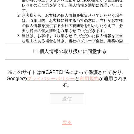
部からの不正アクセスを防止するための適切かつ合理的な
レベルの安全策を講じて、個人情報を適切に管理いたしま
す。
お客様から、お客様の個人情報を収集させていただく場合
は、収集目的、お客様に対する当社の窓口、当社がお客様
の個人情報を提供する会社の範囲等を明示したうえで、必
要な範囲の個人情報を収集させていただきます。
当社は、お客様より収集させていただいた個人情報を正当
な理由のある場合を除き、当社のグループ会社、業務の委
託先、提携先以外の第三者に提供、開示等一切いたしませ
ん。
個人情報の取り扱いに同意する
当社や当社のグループ各社および提携カード会社から、お
客様に有益と思われる商品情報、各種サービス情報をダイ
レクトメールなどの宣伝印刷物や電子メールとして発送も
しくは送信させていただく場合がございます。お客様は、
※このサイトはreCAPTCHAによって保護されており、
当社にお申し出いただければ、このような印刷物の発送や
Googleの
プライバシーポリシー
と
利用規約
が適用されま
電子メールの送信を中止させることができます。
す。
お客様自身が個人情報の開示、訂正、削除等を希望される
場合には、当社所定の手続きでご請求いただければ、合理
的な範囲で速やかに対応させていただきます。
当社は、当社が保有する個人情報に関して適用される日本
の法令、規範を遵守するとともに、上記各項における取り
組みを適宜見直し、改善していきます。
以上、個人情報保護方針に関するお問い合わせは、当社カードセ
戻る
ンターまでご連絡ください。 株式会社丸久 カードセンター
TEL 0835-25-0909（9:00～18：00）