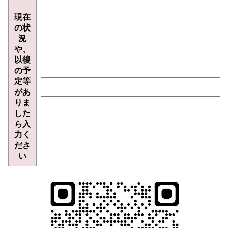
現在
の状
況
や、
以後
の予
定等
があ
りま
した
ら入
力く
ださ
い