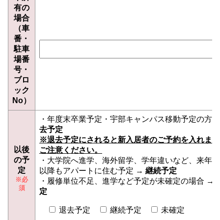
有の
場合
（車
番・
駐車
場番
号・
ブロ
ック
No）
・年度末卒業予定・宇部キャンパス移動予定の方 
去予定
※退去予定にされると新入居者のご予約を入れます
以後
ご注意ください。
の予
・大学院へ進学、海外留学、学年違いなど、来年度
定
以降もアパートに住む予定 →
継続予定
・履修単位不足、進学など予定が未確定の場合 →
定
退去予定
継続予定
未確定