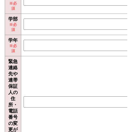
学部
学年
緊急
連絡
先や
連帯
保証
人の
住
所・
電話
番号
の変
更が