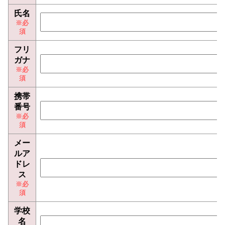
氏名
フリ
ガナ
携帯
番号
メー
ルア
ドレ
ス
学校
名