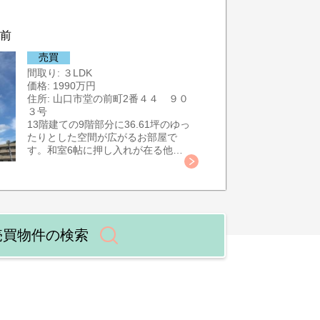
前
売買
間取り: ３LDK
価格: 1990万円
住所: 山口市堂の前町2番４４ ９０
３号
13階建ての9階部分に36.61坪のゆっ
たりとした空間が広がるお部屋で
す。和室6帖に押し入れが在る他
シューズボックス・WIC・パントリ
ー・ローカ収納・洗濯室にも収納・
備え付けの食器棚等工夫された充実
の収納力です。居室全てがバルコニ
ーに面していてとても明るい室内が
ポイントです。
売買物件の検索