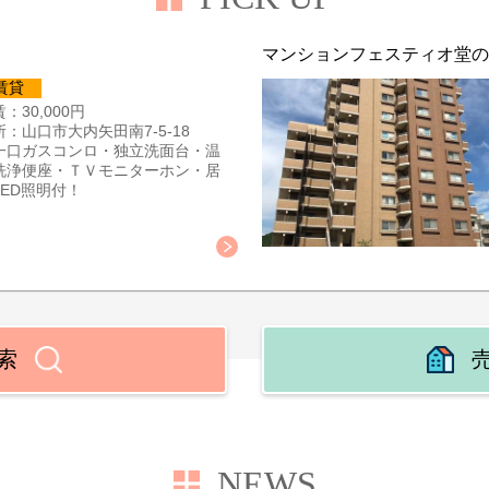
マンションフェスティオ堂の
賃貸
：30,000円
所：山口市大内矢田南7-5-18
一口ガスコンロ・独立洗面台・温
洗浄便座・ＴＶモニターホン・居
LED照明付！
索
NEWS