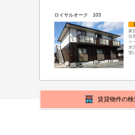
ロイヤルオーク 103
家賃
住
☆
水
室
賃貸物件の検