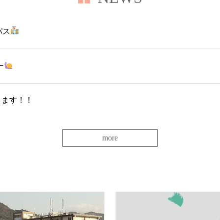
パス
ー
します！！
more