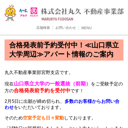
店舗検索
お問い合わせ
MENU
合格発表前予約受付中！≪山口県立
大学周辺≫アパート情報のご案内
丸久不動産事業部宮野支店です。
山口県立大学の一般選抜（前期）
現在
をご受験予定の
合格発表前予約を受付中
方の
です！
2月5日に出願が締め切られ、
多数のお客様からお問い合
わせ
をいただいております。
そのため
空室予定も日々変動
しております。