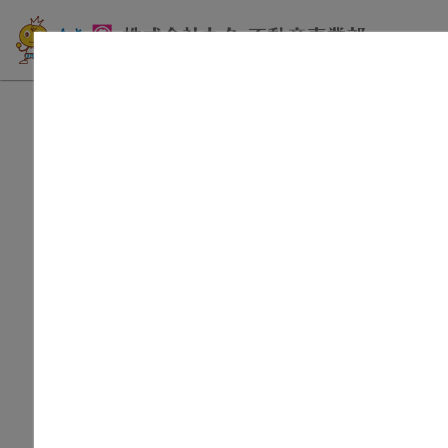
宮野支店 賃貸物件
物件種別絞り込み
間取り絞り込み
1R・1K・1DK
1LDK
2K・2
賃料
〜
共益費/管理費を含む
敷金なし
小学校区絞り込み