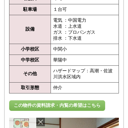
駐車場
１台可
電気 ：中国電力
水道 ：上水道
設備
ガス ：プロパンガス
排水 ：下水道
小学校区
中関小
中学校区
華陽中
ハザードマップ：高潮・佐波
その他
川洪水区域内
取引形態
仲介
この物件の資料請求・内覧の希望はこちら