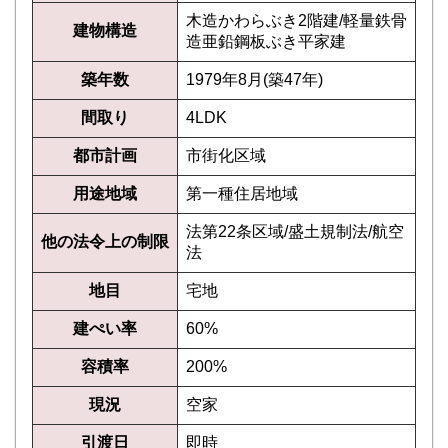
木造かわらぶき2階建/軽量鉄骨
建物構造
造亜鉛鋼板ぶき平家建
築年数
1979年8月(築47年)
間取り
4LDK
都市計画
市街化区域
用途地域
第一種住居地域
法第22条区域/盛土規制法/航空
他の法令上の制限
法
地目
宅地
建ぺい率
60%
容積率
200%
現況
空家
引渡日
即時