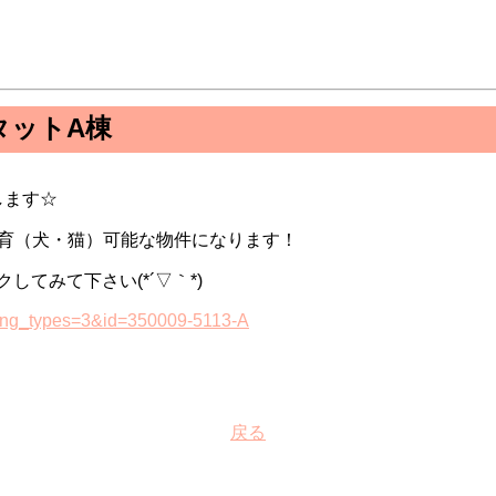
タットA棟
します☆
飼育（犬・猫）可能な物件になります！
てみて下さい(*´▽｀*)
lding_types=3&id=350009-5113-A
戻る