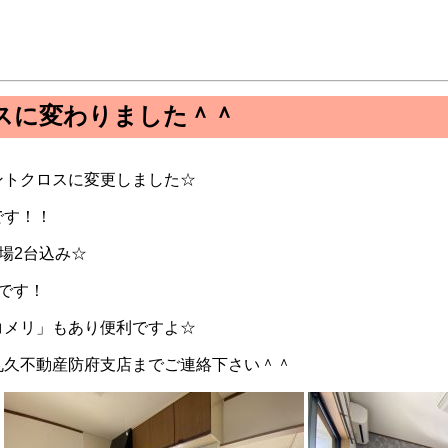
スに変わりました＾＾
ントクロスに変更しました☆
です！！
車場2台込み☆
です！
コメリ」もあり便利ですよ☆
丸久不動産防府支店までご連絡下さい＾＾