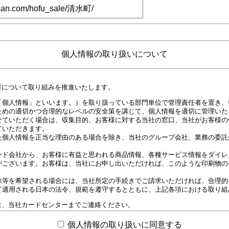
個人情報の取り扱いについて
容について取り組みを推進いたします。
「個人情報」といいます。）を取り扱っている部門単位で管理責任者を置き、
ための適切かつ合理的なレベルの安全策を講じて、個人情報を適切に管理いた
せていただく場合は、収集目的、お客様に対する当社の窓口、当社がお客様の
ていただきます。
た個人情報を正当な理由のある場合を除き、当社のグループ会社、業務の委託
ード会社から、お客様に有益と思われる商品情報、各種サービス情報をダイレ
がございます。お客様は、当社にお申し出いただければ、このような印刷物の
除等を希望される場合には、当社所定の手続きでご請求いただければ、合理的
て適用される日本の法令、規範を遵守するとともに、上記各項における取り組
は、当社カードセンターまでご連絡ください。
9（9:00～18：00）
個人情報の取り扱いに同意する