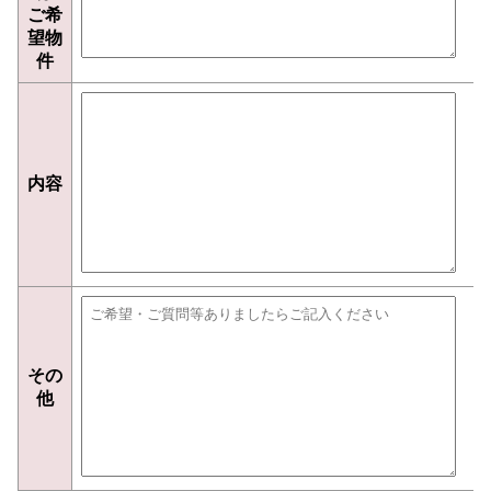
ご希
望物
件
内容
その
他