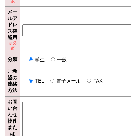
メー
ルア
ドレ
ス確
認用
分類
学生
一般
ご希
望の
TEL
電子メール
FAX
連絡
方法
お問
い合
わせ
物件
また
は