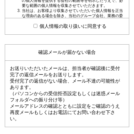
の個人情報を提供する会社の範囲等を明示したうえで、必
要な範囲の個人情報を収集させていただきます。
当社は、お客様より収集させていただいた個人情報を正当
な理由のある場合を除き、当社のグループ会社、業務の委
託先、提携先以外の第三者に提供、開示等一切いたしませ
ん。
個人情報の取り扱いに同意する
当社や当社のグループ各社および提携カード会社から、お
客様に有益と思われる商品情報、各種サービス情報をダイ
レクトメールなどの宣伝印刷物や電子メールとして発送も
しくは送信させていただく場合がございます。お客様は、
当社にお申し出いただければ、このような印刷物の発送や
確認メールが届かない場合
電子メールの送信を中止させることができます。
お客様自身が個人情報の開示、訂正、削除等を希望される
場合には、当社所定の手続きでご請求いただければ、合理
お送りいただいたメールは、担当者が確認後に受付
的な範囲で速やかに対応させていただきます。
完了の返信メールをお送りします。
当社は、当社が保有する個人情報に関して適用される日本
受付完了の返信がない場合、メール不達の可能性が
の法令、規範を遵守するとともに、上記各項における取り
組みを適宜見直し、改善していきます。
あります。
（パソコンからの受信拒否設定もしくは迷惑メール
以上、個人情報保護方針に関するお問い合わせは、当社カードセ
フォルダへの振り分け等）
ンターまでご連絡ください。
メールアドレスの確認とともに設定をご確認のうえ
株式会社丸久 カードセンター TEL 0835-25-0909（9:00～18：
00）
再度メールもしくはお電話にてお問い合わせ下さ
い。