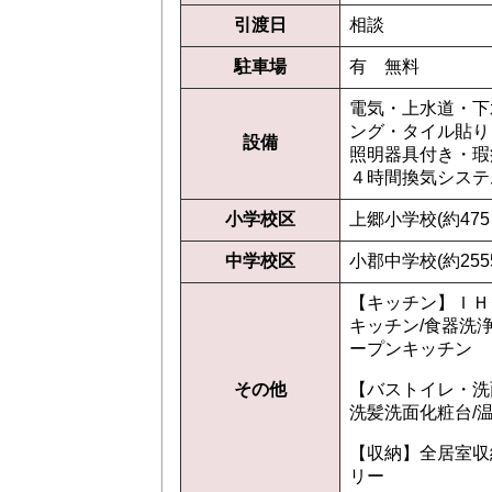
引渡日
相談
駐車場
有 無料
電気・上水道・下
ング・タイル貼り
設備
照明器具付き・瑕
４時間換気システ
小学校区
上郷小学校(約475
中学校区
小郡中学校(約255
【キッチン】ＩＨ
キッチン/食器洗浄
ープンキッチン
その他
【バストイレ・洗
洗髪洗面化粧台/
【収納】全居室収
リー