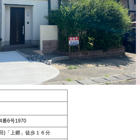
番6号1970
益田)「上郷」徒歩１６分