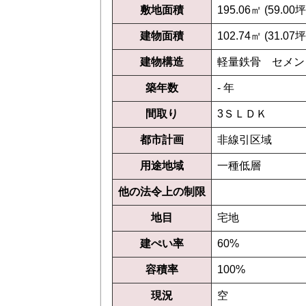
敷地面積
195.06㎡ (59.00坪
建物面積
102.74㎡ (31.07坪
建物構造
軽量鉄骨 セメン
築年数
- 年
間取り
3ＳＬＤＫ
都市計画
非線引区域
用途地域
一種低層
他の法令上の制限
地目
宅地
建ぺい率
60%
容積率
100%
現況
空