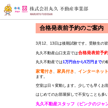
合格発表前予約のご案内
3月12、13日は後期試験です。受験生の
合格発表前予
丸久不動産山口支店では
丸久不動産では
1万円台から5万円まで
の
家電付き
家具付き
インターネッ
、
、
ます。
空室は日々変動します。少しでも早くお
はじめてのお部屋探しで不安なことも多
丸久不動産スタッフ（ピンクのジャ