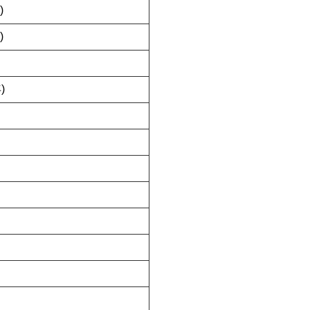
)
)
)