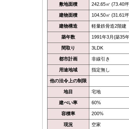
敷地面積
242.65㎡ (73.40坪
建物面積
104.50㎡ (31.61坪
建物構造
軽量鉄骨造2階建
築年数
1991年3月(築35年
間取り
3LDK
都市計画
非線引き
用途地域
指定無し
他の法令上の制限
地目
宅地
建ぺい率
60%
容積率
200%
現況
空家