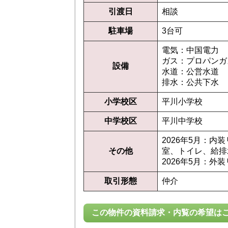
引渡日
相談
駐車場
3台可
電気：中国電力
ガス：プロパンガ
設備
水道：公営水道
排水：公共下水
小学校区
平川小学校
中学校区
平川中学校
2026年5月：
その他
室、トイレ、給排
2026年5月：外
取引形態
仲介
この物件の資料請求・内覧の希望は