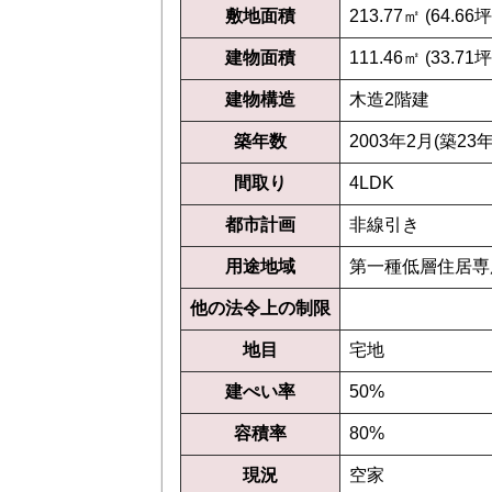
敷地面積
213.77㎡ (64.66坪
建物面積
111.46㎡ (33.71坪
建物構造
木造2階建
築年数
2003年2月(築23年
間取り
4LDK
都市計画
非線引き
用途地域
第一種低層住居専
他の法令上の制限
地目
宅地
建ぺい率
50%
容積率
80%
現況
空家