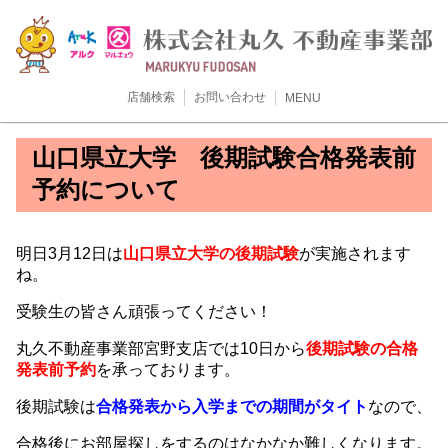
店舗検索
お問い合わせ
MENU
山口県立大学 後期試験合格発表前
予約について
明日3月12日は
山口県立大学の後期試験
が実施されます
ね。
受験生の皆さん頑張ってください！
丸久不動産事業部宮野支店では10日から
後期試験の合格
発表前予約
を承っております。
後期試験は
合格発表から入学までの期間がタイト
なので、
合格後にお部屋探しをするのはなかなか難しくなります。