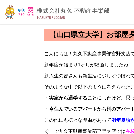
【山口県立大学】お部屋
こんにちは！丸久不動産事業部宮野支店
新年度が始まり1ヶ月が経過しましたね。
新入生の皆さんも新生活に少しずつ慣れ
そのような中で以下のように考えられた
・実家から通学することにしたけど、思
・今住んでいるアパートから別のアパー
この他にも様々な理由があって
例年夏頃
そこで丸久不動産事業部宮野支店では
在