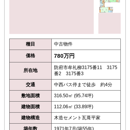
種目
中古物件
780万円
価格
防府市牟礼柳3175番11 3175
所在地
番2 3175番3
交通
中西バス停まで徒歩 約4分
敷地面積
316.50㎡ (95.74坪)
建物面積
112.06㎡ (33.89坪)
建物構造
木造セメント瓦葺平家
築年数
1971年7月(築55年)