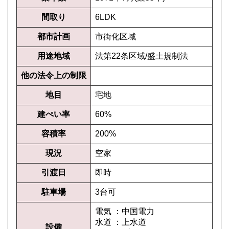
間取り
6LDK
都市計画
市街化区域
用途地域
法第22条区域/盛土規制法
他の法令上の制限
地目
宅地
建ぺい率
60%
容積率
200%
現況
空家
引渡日
即時
駐車場
3台可
電気 ：中国電力
水道 ：上水道
設備