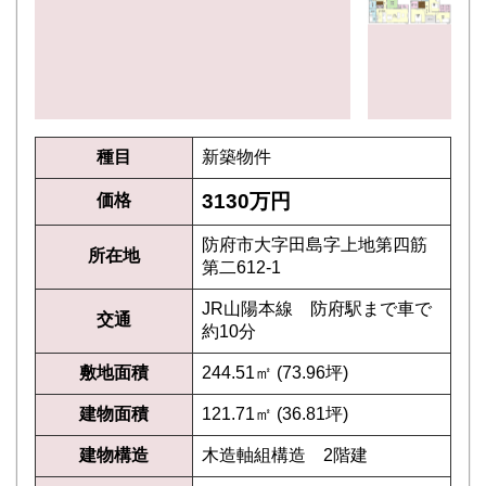
種目
新築物件
3130万円
価格
防府市大字田島字上地第四筋
所在地
第二612-1
JR山陽本線 防府駅まで車で
交通
約10分
敷地面積
244.51㎡ (73.96坪)
建物面積
121.71㎡ (36.81坪)
建物構造
木造軸組構造 2階建