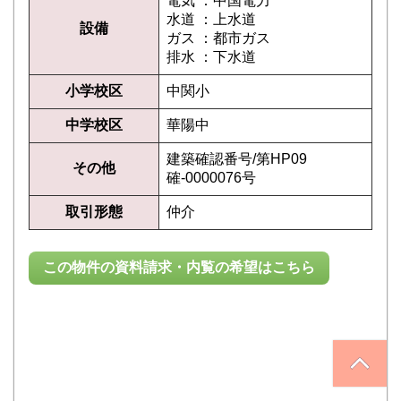
電気 ：中国電力
水道 ：上水道
設備
ガス ：都市ガス
排水 ：下水道
小学校区
中関小
中学校区
華陽中
建築確認番号/第HP09
その他
確-0000076号
取引形態
仲介
この物件の資料請求・内覧の希望はこちら