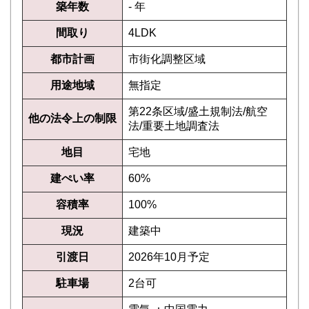
築年数
- 年
間取り
4LDK
都市計画
市街化調整区域
用途地域
無指定
第22条区域/盛土規制法/航空
他の法令上の制限
法/重要土地調査法
地目
宅地
建ぺい率
60%
容積率
100%
現況
建築中
引渡日
2026年10月予定
駐車場
2台可