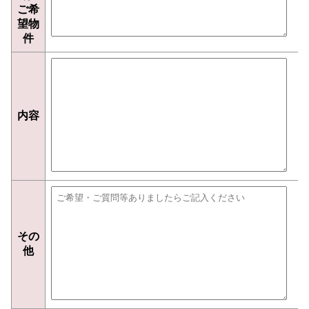
ご希
望物
件
内容
その
他