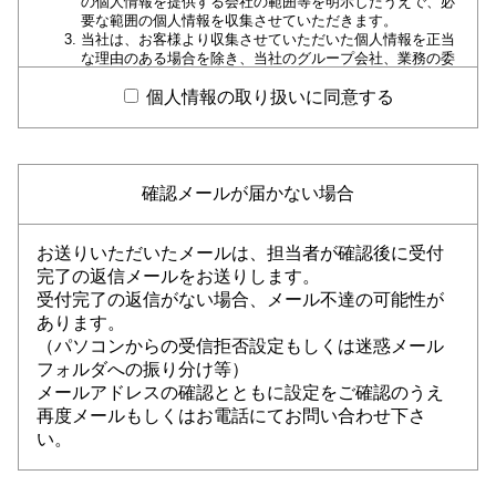
の個人情報を提供する会社の範囲等を明示したうえで、必
要な範囲の個人情報を収集させていただきます。
当社は、お客様より収集させていただいた個人情報を正当
な理由のある場合を除き、当社のグループ会社、業務の委
託先、提携先以外の第三者に提供、開示等一切いたしませ
ん。
個人情報の取り扱いに同意する
当社や当社のグループ各社および提携カード会社から、お
客様に有益と思われる商品情報、各種サービス情報をダイ
レクトメールなどの宣伝印刷物や電子メールとして発送も
しくは送信させていただく場合がございます。お客様は、
当社にお申し出いただければ、このような印刷物の発送や
確認メールが届かない場合
電子メールの送信を中止させることができます。
お客様自身が個人情報の開示、訂正、削除等を希望される
場合には、当社所定の手続きでご請求いただければ、合理
お送りいただいたメールは、担当者が確認後に受付
的な範囲で速やかに対応させていただきます。
完了の返信メールをお送りします。
当社は、当社が保有する個人情報に関して適用される日本
受付完了の返信がない場合、メール不達の可能性が
の法令、規範を遵守するとともに、上記各項における取り
組みを適宜見直し、改善していきます。
あります。
（パソコンからの受信拒否設定もしくは迷惑メール
以上、個人情報保護方針に関するお問い合わせは、当社カードセ
フォルダへの振り分け等）
ンターまでご連絡ください。
メールアドレスの確認とともに設定をご確認のうえ
株式会社丸久 カードセンター TEL 0835-25-0909（9:00～18：
00）
再度メールもしくはお電話にてお問い合わせ下さ
い。