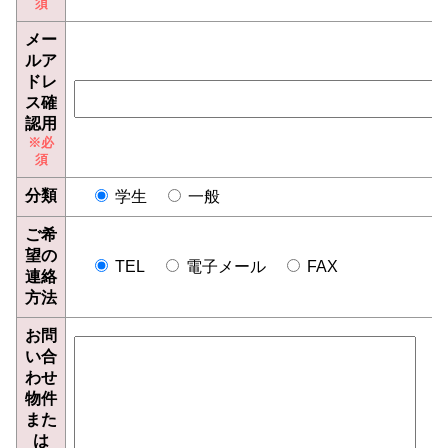
メー
ルア
ドレ
ス確
認用
分類
学生
一般
ご希
望の
TEL
電子メール
FAX
連絡
方法
お問
い合
わせ
物件
また
は