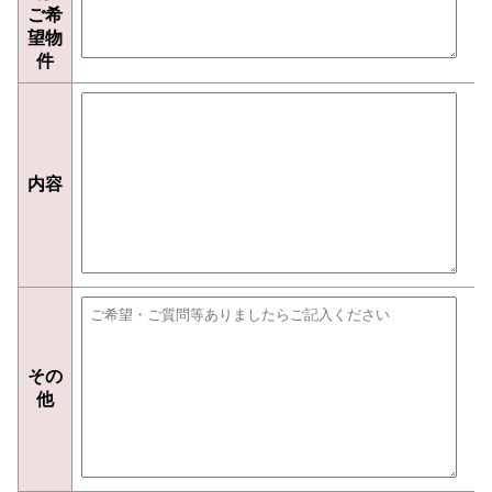
ご希
望物
件
内容
その
他