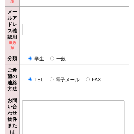
メー
ルア
ドレ
ス確
認用
分類
学生
一般
ご希
望の
TEL
電子メール
FAX
連絡
方法
お問
い合
わせ
物件
また
は