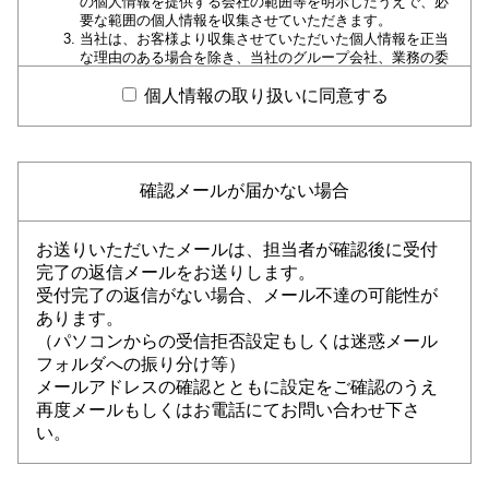
の個人情報を提供する会社の範囲等を明示したうえで、必
要な範囲の個人情報を収集させていただきます。
当社は、お客様より収集させていただいた個人情報を正当
な理由のある場合を除き、当社のグループ会社、業務の委
託先、提携先以外の第三者に提供、開示等一切いたしませ
ん。
個人情報の取り扱いに同意する
当社や当社のグループ各社および提携カード会社から、お
客様に有益と思われる商品情報、各種サービス情報をダイ
レクトメールなどの宣伝印刷物や電子メールとして発送も
しくは送信させていただく場合がございます。お客様は、
当社にお申し出いただければ、このような印刷物の発送や
確認メールが届かない場合
電子メールの送信を中止させることができます。
お客様自身が個人情報の開示、訂正、削除等を希望される
場合には、当社所定の手続きでご請求いただければ、合理
お送りいただいたメールは、担当者が確認後に受付
的な範囲で速やかに対応させていただきます。
完了の返信メールをお送りします。
当社は、当社が保有する個人情報に関して適用される日本
受付完了の返信がない場合、メール不達の可能性が
の法令、規範を遵守するとともに、上記各項における取り
組みを適宜見直し、改善していきます。
あります。
（パソコンからの受信拒否設定もしくは迷惑メール
以上、個人情報保護方針に関するお問い合わせは、当社カードセ
フォルダへの振り分け等）
ンターまでご連絡ください。
メールアドレスの確認とともに設定をご確認のうえ
株式会社丸久 カードセンター TEL 0835-25-0909（9:00～18：
00）
再度メールもしくはお電話にてお問い合わせ下さ
い。